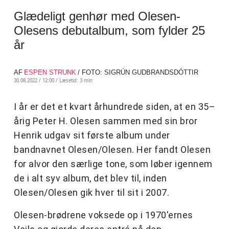
Glædeligt genhør med Olesen-
Olesens debutalbum, som fylder 25
år
AF
ESPEN STRUNK
/ FOTO: SIGRÚN GUDBRANDSDÓTTIR
30.08.2022 / 12:00 /
Læsetid: 3 min
I år er det et kvart århundrede siden, at en 35–
årig Peter H. Olesen sammen med sin bror
Henrik udgav sit første album under
bandnavnet Olesen/Olesen. Her fandt Olesen
for alvor den særlige tone, som løber igennem
de i alt syv album, det blev til, inden
Olesen/Olesen gik hver til sit i 2007.
Olesen-brødrene voksede op i 1970'ernes