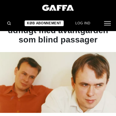
ARTIKEL
KLASSIKEREN: På
KØB ABONNEMENT
LOG IND
udflugt med avantgarden
som blind passager