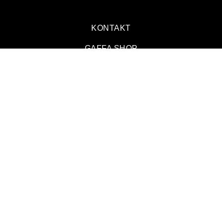
KONTAKT
GAFFA SHOP
FØLG OS
DANMARK
SVERIGE
NORGE
© 2026 GAFFA. ALL RIGHTS RESERVED