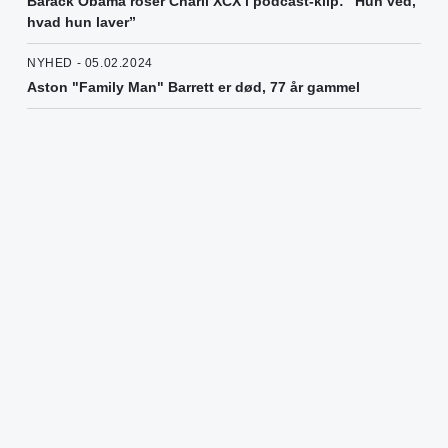
Barack Obama roser Charli XCX i podcast-klip: ”Hun ved,
hvad hun laver”
NYHED - 05.02.2024
Aston "Family Man" Barrett er død, 77 år gammel