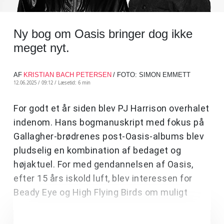
Ny bog om Oasis bringer dog ikke
meget nyt.
AF
KRISTIAN BACH PETERSEN
/ FOTO: SIMON EMMETT
12.06.2025 / 09:12 /
Læsetid: 6 min
For godt et år siden blev PJ Harrison overhalet
indenom. Hans bogmanuskript med fokus på
Gallagher-brødrenes post-Oasis-albums blev
pludselig en kombination af bedaget og
højaktuel. For med gendannelsen af Oasis,
efter 15 års iskold luft, blev interessen for
Beady Eye og High Flying Birds om muligt