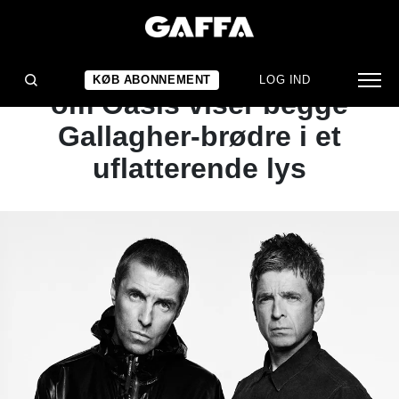
ARTIKEL
Boganmeldelse: Ny bog
KØB ABONNEMENT
LOG IND
om Oasis viser begge
Gallagher-brødre i et
uflatterende lys