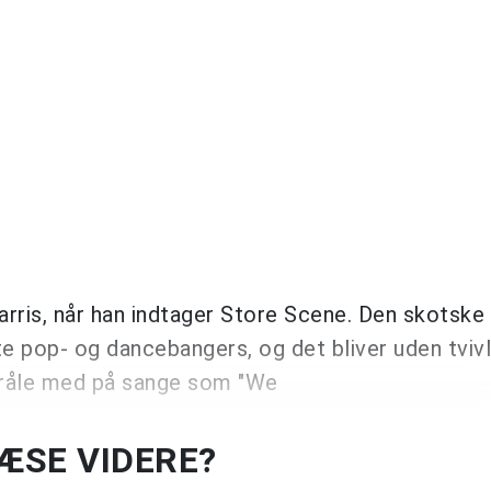
rris, når han indtager Store Scene. Den skotske
te pop- og dancebangers, og det bliver uden tvivl
kråle med på sange som "We
LÆSE VIDERE?