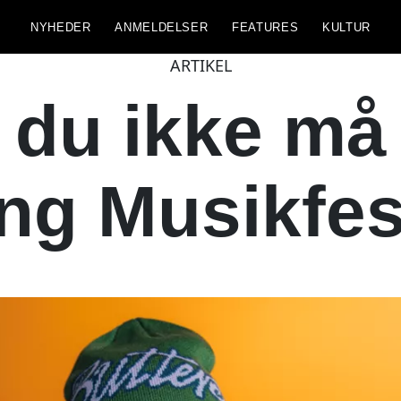
NYHEDER
ANMELDELSER
FEATURES
KULTUR
ARTIKEL
 du ikke må
ing Musikfes