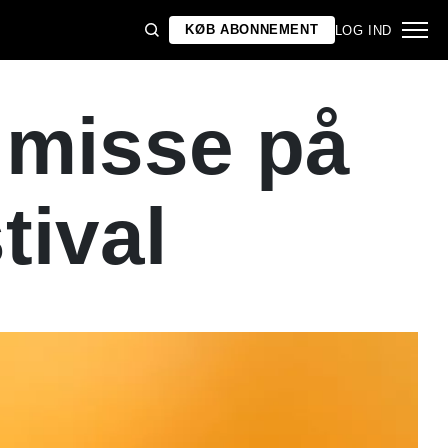
KØB ABONNEMENT
LOG IND
 misse på
tival