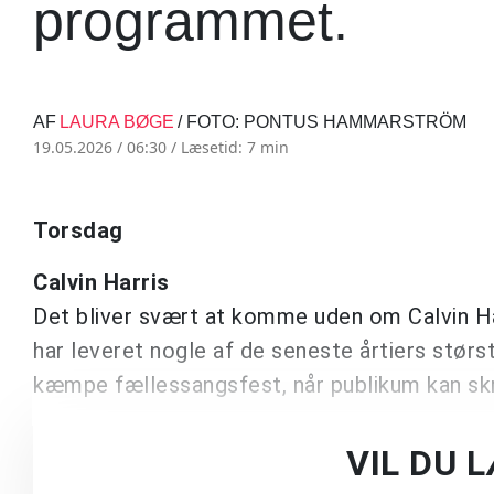
programmet.
AF
LAURA BØGE
/ FOTO: PONTUS HAMMARSTRÖM
19.05.2026 / 06:30 /
Læsetid: 7 min
Torsdag
Calvin Harris
Det bliver svært at komme uden om Calvin Ha
har leveret nogle af de seneste årtiers størs
kæmpe fællessangsfest, når publikum kan s
VIL DU 