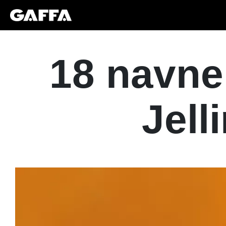
18 navne
Jell