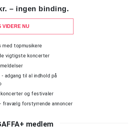
kr. – ingen binding.
 VIDERE NU
ws med topmusikere
de vigtigste koncerter
nmeldelser
 adgang til al indhold på
o
l koncerter og festivaler
- fravælg forstyrrende annoncer
 GAFFA+ medlem