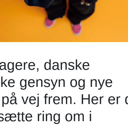
magere, danske
iske gensyn og nye
 på vej frem. Her er 
sætte ring om i