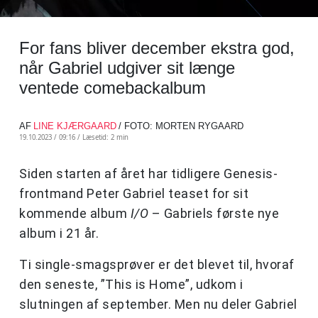
For fans bliver december ekstra god,
når Gabriel udgiver sit længe
ventede comebackalbum
AF
LINE KJÆRGAARD
/ FOTO: MORTEN RYGAARD
19.10.2023 / 09:16 /
Læsetid: 2 min
Siden starten af året har tidligere Genesis-
frontmand Peter Gabriel teaset for sit
kommende album
I/O
– Gabriels første nye
album i 21 år.
Ti single-smagsprøver er det blevet til, hvoraf
den seneste, ”This is Home”, udkom i
slutningen af september. Men nu deler Gabriel