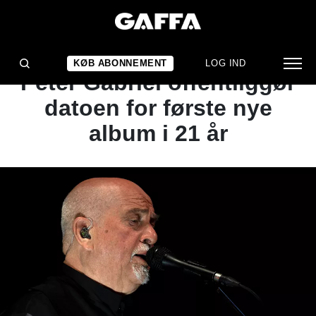
NYHED
ENDELIG KOM DEN:
KØB ABONNEMENT
LOG IND
Peter Gabriel offentliggør
datoen for første nye
album i 21 år