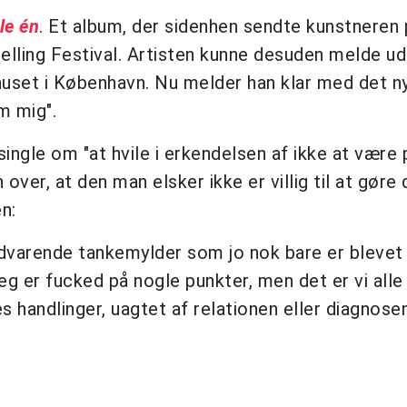
lle én
. Et album, der sidenhen sendte kunstneren 
elling Festival. Artisten kunne desuden melde u
uset i København. Nu melder han klar med det n
m mig".
ingle om "at hvile i erkendelsen af ikke at være 
over, at den man elsker ikke er villig til at gøre 
n:
edvarende tankemylder som jo nok bare er blevet
jeg er fucked på nogle punkter, men det er vi al
s handlinger, uagtet af relationen eller diagnosen