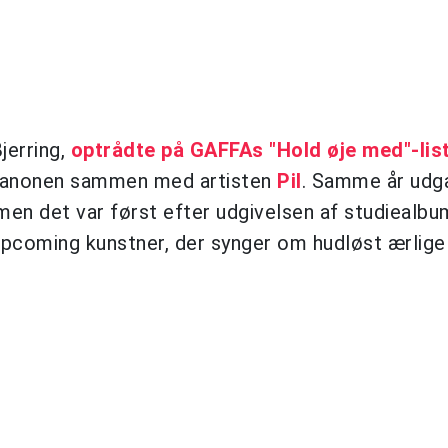
jerring,
optrådte på GAFFAs "Hold øje med"-list
rekanonen sammen med artisten
Pil
. Samme år udg
 men det var først efter udgivelsen af studieal
n upcoming kunstner, der synger om hudløst ærlige