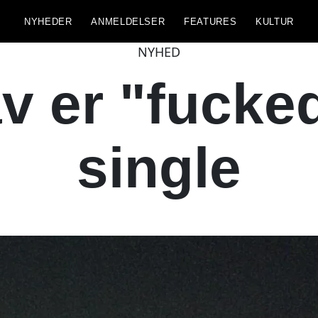
NYHEDER
ANMELDELSER
FEATURES
KULTUR
NYHED
 er "fucke
single