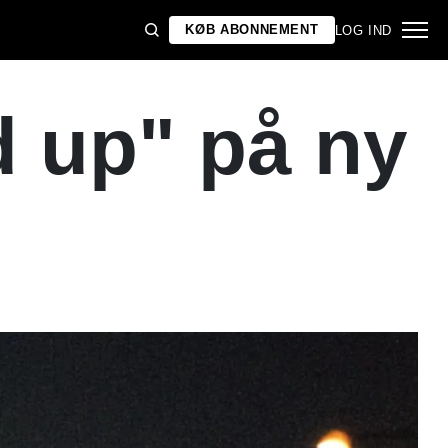
KØB ABONNEMENT
LOG IND
d up" på ny