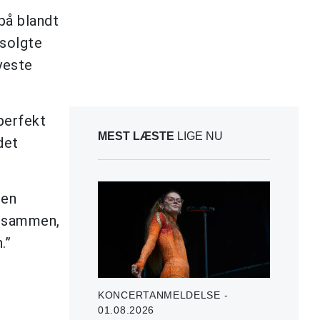
på blandt
dsolgte
yeste
perfekt
MEST LÆSTE
LIGE NU
det
 en
le sammen,
.”
KONCERTANMELDELSE -
01.08.2026