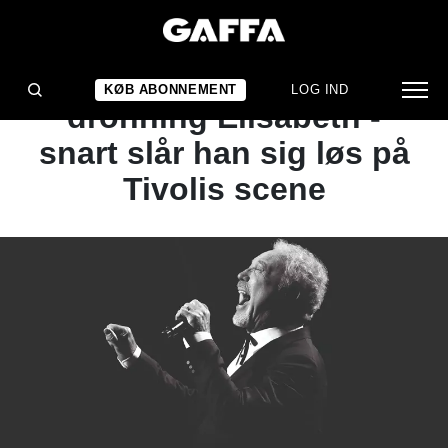
NYHED
Han blev slået til ridder af
KØB ABONNEMENT
LOG IND
dronning Elisabeth -
snart slår han sig løs på
Tivolis scene