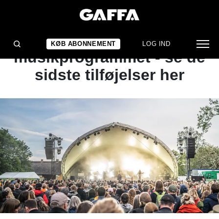
NYHED
Heartland fuldender
KØB ABONNEMENT
LOG IND
musikprogrammet - se de
sidste tilføjelser her