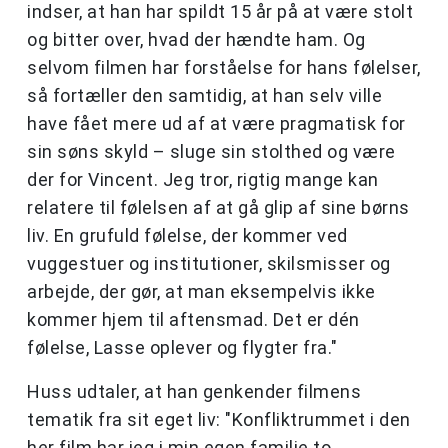
indser, at han har spildt 15 år på at være stolt
og bitter over, hvad der hændte ham. Og
selvom filmen har forståelse for hans følelser,
så fortæller den samtidig, at han selv ville
have fået mere ud af at være pragmatisk for
sin søns skyld – sluge sin stolthed og være
der for Vincent. Jeg tror, rigtig mange kan
relatere til følelsen af at gå glip af sine børns
liv. En grufuld følelse, der kommer ved
vuggestuer og institutioner, skilsmisser og
arbejde, der gør, at man eksempelvis ikke
kommer hjem til aftensmad. Det er dén
følelse, Lasse oplever og flygter fra."
Huss udtaler, at han genkender filmens
tematik fra sit eget liv: "Konfliktrummet i den
her film har jeg i min egen familie to