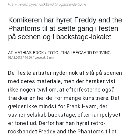
Frank Hvam hyrer rockband til Upassende turné
Komikeren har hyret Freddy and the
Phantoms til at sætte gang i festen
på scenen og i backstage-lokalet
AF MATHIAS BROK / FOTO: TINA LEEGAARD DYRVING
02.12.2013 / 16:26 /
Læsetid: 2 min
De fleste artister nyder nok at stå på scenen
med deres materiale, men der hersker vist
ikke nogen tvivl om, at efterfesterne også
trækker en hel del for mange kunstnere. Det
gælder ikke mindst for Frank Hvam, der
savner selskab backstage, efter rampelyset
er tonet ud. Derfor har han hyret retro-
rockbandet Freddy and the Phantoms til at