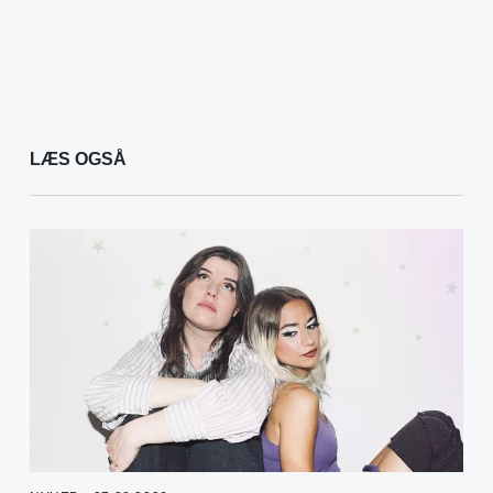
LÆS OGSÅ