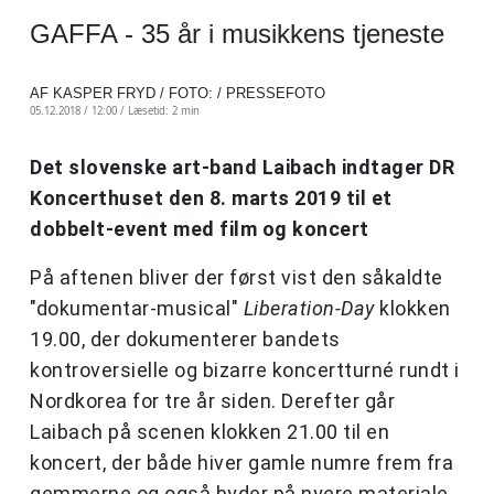
GAFFA - 35 år i musikkens tjeneste
AF KASPER FRYD / FOTO: / PRESSEFOTO
05.12.2018 / 12:00 /
Læsetid: 2 min
Det slovenske art-band Laibach indtager DR
Koncerthuset den 8. marts 2019 til et
dobbelt-event med film og koncert
På aftenen bliver der først vist den såkaldte
"dokumentar-musical"
Liberation-Day
klokken
19.00, der dokumenterer bandets
kontroversielle og bizarre koncertturné rundt i
Nordkorea for tre år siden. Derefter går
Laibach på scenen klokken 21.00 til en
koncert, der både hiver gamle numre frem fra
gemmerne og også byder på nyere materiale.