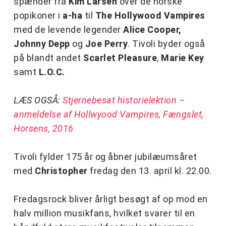
spænder fra
Kim Larsen
over de norske
popikoner i
a-ha
til
The Hollywood Vampires
med de levende legender
Alice Cooper,
Johnny Depp
og
Joe Perry
. Tivoli byder også
på blandt andet
Scarlet Pleasure
,
Marie Key
samt
L.O.C.
LÆS OGSÅ:
Stjernebesat historielektion –
anmeldelse af Hollwyood Vampires, Fængslet,
Horsens, 2016
Tivoli fylder 175 år og åbner jubilæumsåret
med
Christopher
fredag den 13. april kl. 22.00.
Fredagsrock bliver årligt besøgt af op mod en
halv million musikfans, hvilket svarer til en