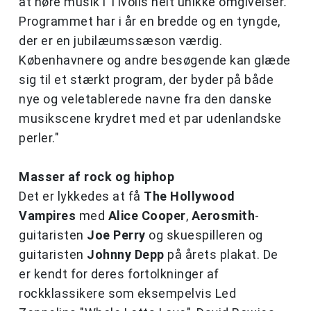
at høre musik i Tivolis helt unikke omgivelser
.
Programmet har i år en bredde og en tyngde,
der er en jubilæumssæson værdig.
Københavnere og andre besøgende kan glæde
sig til et stærkt program, der byder på både
nye og veletablerede navne fra den danske
musikscene krydret med et par udenlandske
perler."
Masser af rock og hiphop
Det er lykkedes at få
The Hollywood
Vampires
med
Alice Cooper
,
Aerosmith
-
guitaristen
Joe Perry
og skuespilleren og
guitaristen
Johnny Depp
på årets plakat. De
er kendt for deres fortolkninger af
rockklassikere som eksempelvis Led