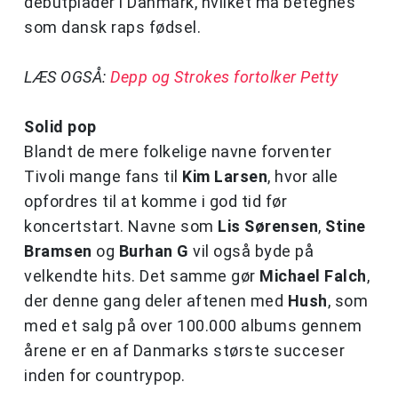
debutplader i Danmark, hvilket må betegnes
som dansk raps fødsel.
LÆS OGSÅ:
Depp og Strokes fortolker Petty
Solid pop
Blandt de mere folkelige navne forventer
Tivoli mange fans til
Kim Larsen
, hvor alle
opfordres til at komme i god tid før
koncertstart. Navne som
Lis Sørensen
,
Stine
Bramsen
og
Burhan G
vil også byde på
velkendte hits. Det samme gør
Michael Falch
,
der denne gang deler aftenen med
Hush
, som
med et salg på over 100.000 albums gennem
årene er en af Danmarks største succeser
inden for countrypop.