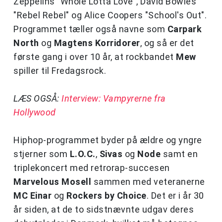
Zeppelins "Whole Lotta Love", David Bowies
"Rebel Rebel" og Alice Coopers "School's Out".
Programmet tæller også navne som
Carpark
North
og
Magtens Korridorer
, og så er det
første gang i over 10 år, at rockbandet
Mew
spiller til Fredagsrock.
LÆS OGSÅ:
Interview: Vampyrerne fra
Hollywood
Hiphop-programmet byder på ældre og yngre
stjerner som
L.O.C.
,
Sivas
og
Node
samt en
triplekoncert med retrorap-succesen
Marvelous Mosell
sammen med veteranerne
MC Einar
og
Rockers by Choice
. Det er i år 30
år siden, at de to sidstnævnte udgav deres