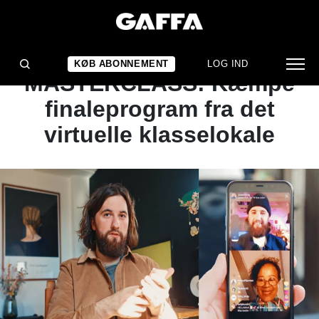
NYHED
VIRTUEL
KØB ABONNEMENT
LOG IND
MASTERCLASS: Kæmpe
finaleprogram fra det
virtuelle klasselokale