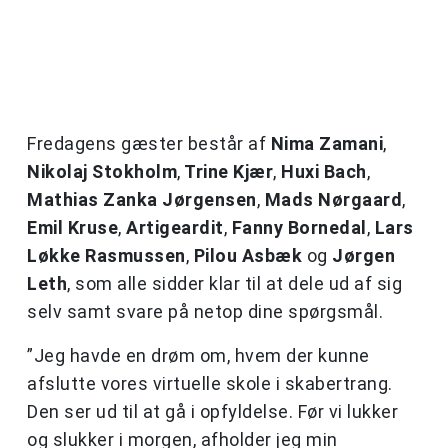
Fredagens gæster består af
Nima Zamani
,
Nikolaj Stokholm
,
Trine Kjær
,
Huxi Bach
,
Mathias Zanka Jørgensen
,
Mads Nørgaard
,
Emil Kruse
,
Artigeardit
,
Fanny Bornedal
,
Lars
Løkke Rasmussen
,
Pilou Asbæk
og
Jørgen
Leth
, som alle sidder klar til at dele ud af sig
selv samt svare på netop dine spørgsmål.
”Jeg havde en drøm om, hvem der kunne
afslutte vores virtuelle skole i skabertrang.
Den ser ud til at gå i opfyldelse. Før vi lukker
og slukker i morgen, afholder jeg min