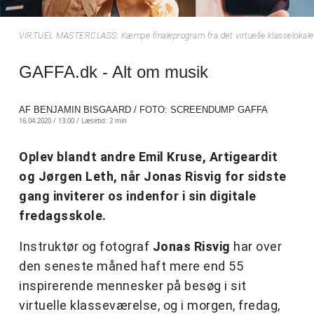
VIRTUEL MASTERCLASS: Kæmpe finaleprogram fra det virtuelle klasselokale
GAFFA.dk - Alt om musik
AF BENJAMIN BISGAARD / FOTO: SCREENDUMP GAFFA
16.04.2020 / 13:00 /
Læsetid: 2 min
Oplev blandt andre Emil Kruse, Artigeardit
og Jørgen Leth, når Jonas Risvig for sidste
gang inviterer os indenfor i sin digitale
fredagsskole.
Instruktør og fotograf
Jonas Risvig
har over
den seneste måned haft mere end 55
inspirerende mennesker på besøg i sit
virtuelle klasseværelse, og i morgen, fredag,