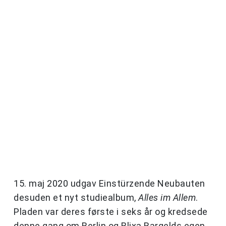
15. maj 2020 udgav Einstürzende Neubauten
desuden et nyt studiealbum,
Alles im Allem
.
Pladen var deres første i seks år og kredsede
denne gang om Berlin og Blixa Bargelds egen