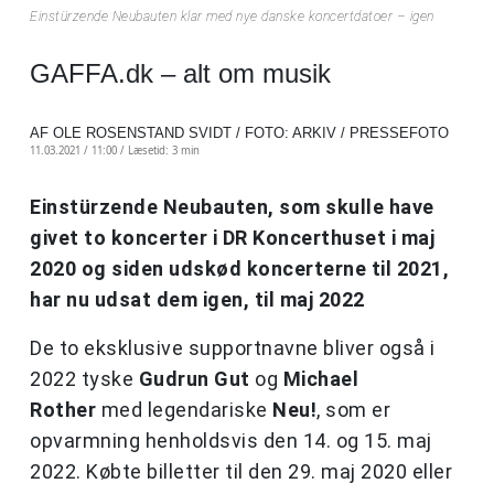
Einstürzende Neubauten klar med nye danske koncertdatoer – igen
GAFFA.dk – alt om musik
AF OLE ROSENSTAND SVIDT / FOTO: ARKIV / PRESSEFOTO
11.03.2021 / 11:00 /
Læsetid: 3 min
Einstürzende Neubauten, som skulle have
givet to koncerter i DR Koncerthuset i maj
2020 og siden udskød koncerterne til 2021,
har nu udsat dem igen, til maj 2022
De to eksklusive supportnavne bliver også i
2022 tyske
Gudrun Gut
og
Michael
Rother
med legendariske
Neu!
, som er
opvarmning henholdsvis den 14. og 15. maj
2022. Købte billetter til den 29. maj 2020 eller