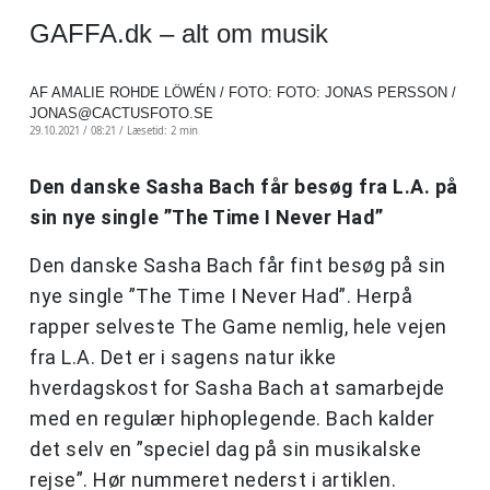
GAFFA.dk – alt om musik
AF AMALIE ROHDE LÖWÉN / FOTO: FOTO: JONAS PERSSON /
JONAS@CACTUSFOTO.SE
29.10.2021 / 08:21 /
Læsetid: 2 min
Den danske Sasha Bach får besøg fra L.A. på
sin nye single ”The Time I Never Had”
Den danske Sasha Bach får fint besøg på sin
nye single ”The Time I Never Had”. Herpå
rapper selveste The Game nemlig, hele vejen
fra L.A. Det er i sagens natur ikke
hverdagskost for Sasha Bach at samarbejde
med en regulær hiphoplegende. Bach kalder
det selv en ”speciel dag på sin musikalske
rejse”. Hør nummeret nederst i artiklen.