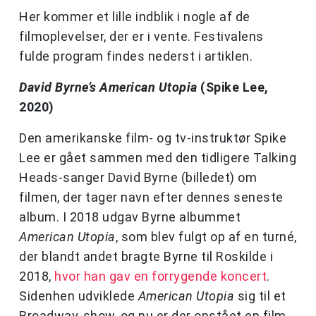
Her kommer et lille indblik i nogle af de
filmoplevelser, der er i vente. Festivalens
fulde program findes nederst i artiklen.
David Byrne’s American Utopia
(Spike Lee,
2020)
Den amerikanske film- og tv-instruktør Spike
Lee er gået sammen med den tidligere Talking
Heads-sanger David Byrne (billedet) om
filmen, der tager navn efter dennes seneste
album. I 2018 udgav Byrne albummet
American Utopia
, som blev fulgt op af en turné,
der blandt andet bragte Byrne til Roskilde i
2018,
hvor han gav en forrygende koncert
.
Sidenhen udviklede
American Utopia
sig til et
Broadway-show, og nu er der opstået en film