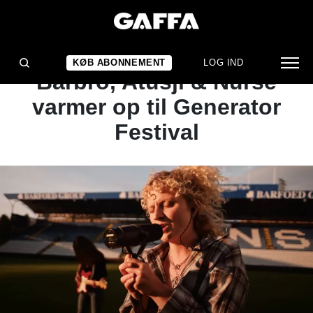
NYHED
VIDEOPREMIERE:
KØB ABONNEMENT
LOG IND
Barbro, Atusji & Nurse
varmer op til Generator
Festival