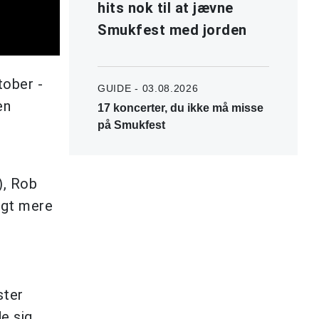
hits nok til at jævne
Smukfest med jorden
tober -
GUIDE - 03.08.2026
en
17 koncerter, du ikke må misse
på Smukfest
), Rob
lgt mere
ster
e sig