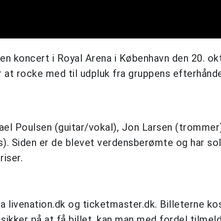
en koncert i Royal Arena i København den 20. ok
r at rocke med til udpluk fra gruppens efterhånd
hael Poulsen (guitar/vokal), Jon Larsen (trommer
s). Siden er de blevet verdensberømte og har so
riser.
via livenation.dk og ticketmaster.dk. Billeterne ko
ikker på at få billet, kan man med fordel tilmeld