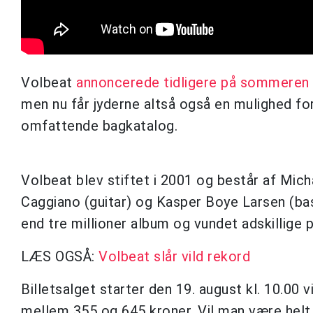
Volbeat
annoncerede tidligere på sommeren
men nu får jyderne altså også en mulighed fo
omfattende bagkatalog.
Volbeat blev stiftet i 2001 og består af Mic
Caggiano (guitar) og Kasper Boye Larsen (ba
end tre millioner album og vundet adskillige p
LÆS OGSÅ:
Volbeat slår vild rekord
Billetsalget starter den 19. august kl. 10.00 
mellem 355 og 645 kroner. Vil man være helt s