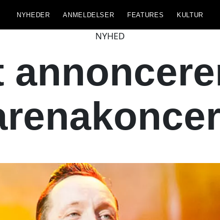
NYHEDER
ANMELDELSER
FEATURES
KULTUR
NYHED
t annoncere
arenakoncer