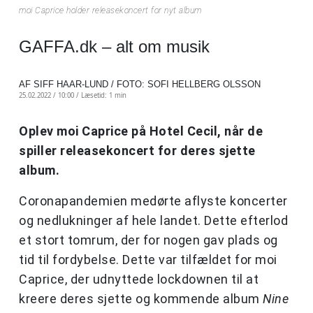
moi Caprice holder releasekoncert for nyt album
GAFFA.dk – alt om musik
AF SIFF HAAR-LUND / FOTO: SOFI HELLBERG OLSSON
25.02.2022 / 10:00 /
Læsetid: 1 min
Oplev moi Caprice på Hotel Cecil, når de
spiller releasekoncert for deres sjette
album.
Coronapandemien medørte aflyste koncerter
og nedlukninger af hele landet. Dette efterlod
et stort tomrum, der for nogen gav plads og
tid til fordybelse. Dette var tilfældet for moi
Caprice, der udnyttede lockdownen til at
kreere deres sjette og kommende album
Nine