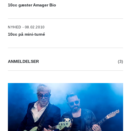
10cc gæster Amager Bio
NYHED - 08.02.2010
10cc på mini-turné
ANMELDELSER
(3)