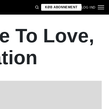
KØB ABONNEMENT
LOG IND
e To Love,
tion