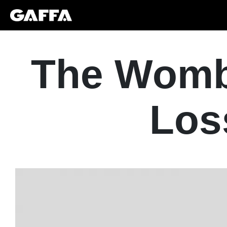
The Womba
Los