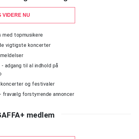
 VIDERE NU
ws med topmusikere
de vigtigste koncerter
nmeldelser
 adgang til al indhold på
o
l koncerter og festivaler
- fravælg forstyrrende annoncer
 GAFFA+ medlem