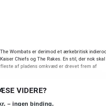
 The Wombats er derimod et ærkebritisk indiero
aiser Chiefs og The Rakes. En stil, der nok skal 
De fleste af pladens omkvæd er drevet frem af
LÆSE VIDERE?
kr. – ingen binding.