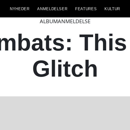
NYHEDER
ANMELDELSER
FEATURES
KULTUR
ALBUMANMELDELSE
mbats: This
Glitch