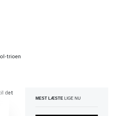
ol-trioen
il det
MEST LÆSTE
LIGE NU