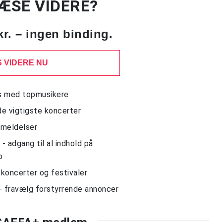
LÆSE VIDERE?
kr. – ingen binding.
 VIDERE NU
ws med topmusikere
de vigtigste koncerter
nmeldelser
 adgang til al indhold på
o
l koncerter og festivaler
- fravælg forstyrrende annoncer