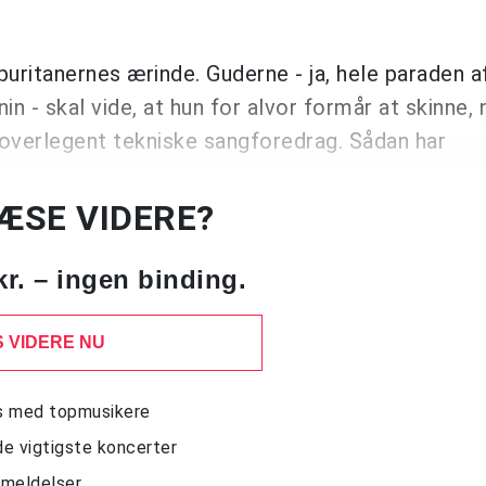
puritanernes ærinde. Guderne - ja, hele paraden a
n - skal vide, at hun for alvor formår at skinne, 
 overlegent tekniske sangforedrag. Sådan har
LÆSE VIDERE?
kr. – ingen binding.
 VIDERE NU
ws med topmusikere
de vigtigste koncerter
nmeldelser