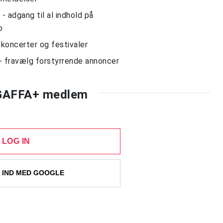
 adgang til al indhold på
o
l koncerter og festivaler
- fravælg forstyrrende annoncer
 GAFFA+ medlem
LOG IN
 IND MED GOOGLE