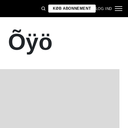
KØB ABONNEMENT
LOG IND
: Õÿö