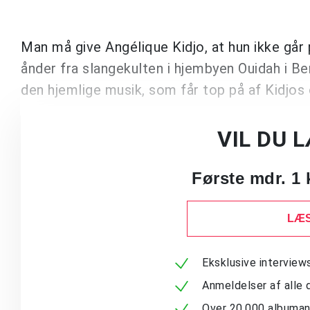
Man må give Angélique Kidjo, at hun ikke går 
ånder fra slangekulten i hjembyen Ouidah i Beni
den hjemlige musik, som får top på af Kidjos
VIL DU 
Første mdr. 1 
LÆS
Eksklusive intervie
Anmeldelser af alle 
Over 20.000 albuma