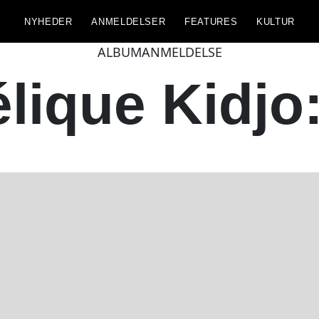
NYHEDER
ANMELDELSER
FEATURES
KULTUR
ALBUMANMELDELSE
lique Kidjo