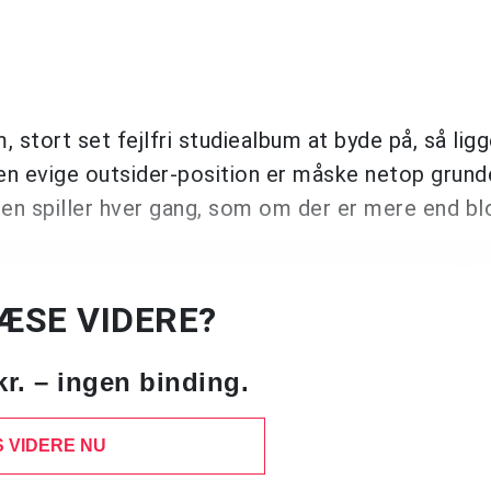
tort set fejlfri studiealbum at byde på, så ligg
en evige outsider-position er måske netop grunde
en spiller hver gang, som om der er mere end bl
LÆSE VIDERE?
kr. – ingen binding.
 VIDERE NU