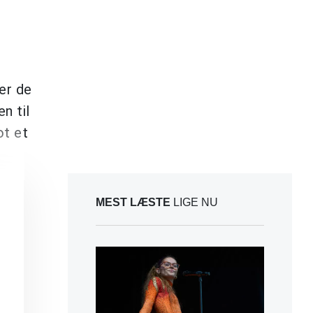
er de
n til
ot et
MEST LÆSTE
LIGE NU