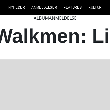
NYHEDER
ANMELDELSER
FEATURES
KULTUR
ALBUMANMELDELSE
Walkmen: L