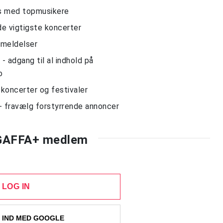
ws med topmusikere
de vigtigste koncerter
nmeldelser
 adgang til al indhold på
o
l koncerter og festivaler
- fravælg forstyrrende annoncer
 GAFFA+ medlem
LOG IN
 IND MED GOOGLE