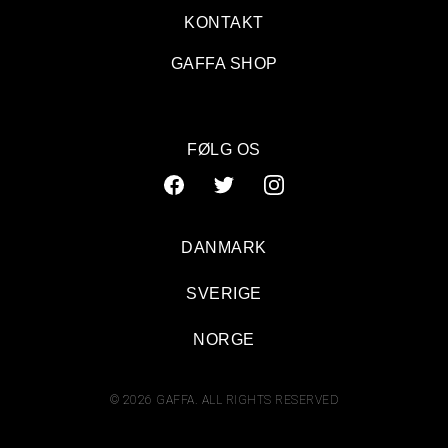
KONTAKT
GAFFA SHOP
FØLG OS
DANMARK
SVERIGE
The Rumour Said Fire og Emma Acs: VoxHall, Århus (turnéstart)
NORGE
© 2026 GAFFA. ALL RIGHTS RESERVED