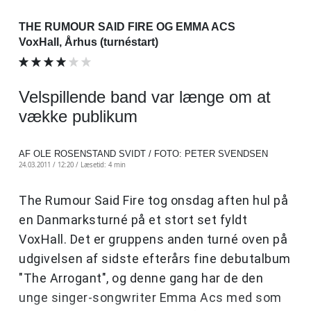
THE RUMOUR SAID FIRE OG EMMA ACS
VoxHall, Århus (turnéstart)
Velspillende band var længe om at
vække publikum
AF OLE ROSENSTAND SVIDT / FOTO: PETER SVENDSEN
24.03.2011 / 12:20 /
Læsetid: 4 min
The Rumour Said Fire tog onsdag aften hul på
en Danmarksturné på et stort set fyldt
VoxHall. Det er gruppens anden turné oven på
udgivelsen af sidste efterårs fine debutalbum
"The Arrogant", og denne gang har de den
unge singer-songwriter Emma Acs med som