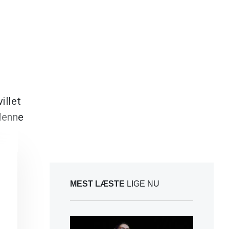
illet
 denne
MEST LÆSTE
LIGE NU