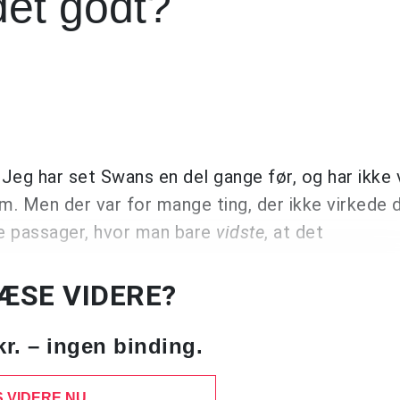
det godt?
eg har set Swans en del gange før, og har ikke v
em. Men der var for mange ting, der ikke virkede
ange passager, hvor man bare
vidste
, at det
LÆSE VIDERE?
kr. – ingen binding.
 VIDERE NU