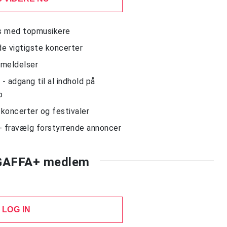
ws med topmusikere
de vigtigste koncerter
nmeldelser
 adgang til al indhold på
o
l koncerter og festivaler
- fravælg forstyrrende annoncer
 GAFFA+ medlem
LOG IN