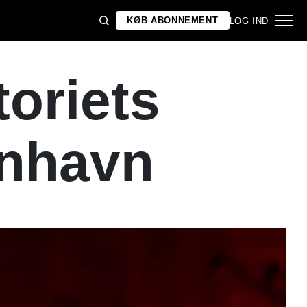
KØB ABONNEMENT
LOG IND
oriets
enhavn