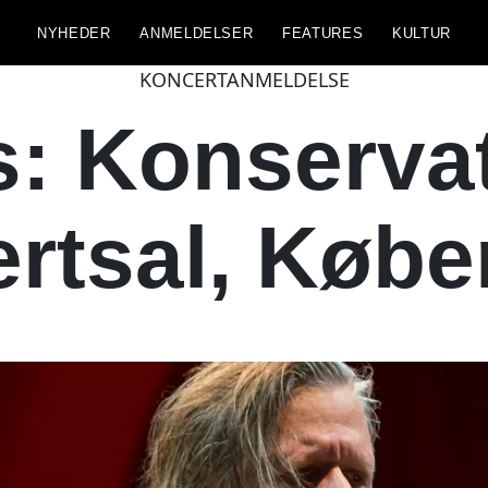
NYHEDER
ANMELDELSER
FEATURES
KULTUR
KONCERTANMELDELSE
: Konservat
rtsal, Køb