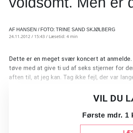
voldsomt. Men er 
AF HANSEN / FOTO: TRINE SAND SKJØLBERG
24.11.2012 / 15:43 /
Læsetid: 4 min
Dette er en meget svær koncert at anmelde. J
tøve med at give ti ud af seks stjerner for d
aften til, at jeg kan. Tag ikke fejl, der var l
VIL DU 
Første mdr. 1 
LÆS