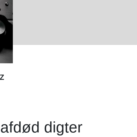
Z
fdød digter