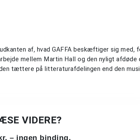
i udkanten af, hvad GAFFA beskæftiger sig med, 
bejde mellem Martin Hall og den nyligt afdøde 
heden tættere på litteraturafdelingen end den mus
LÆSE VIDERE?
kr. – ingen binding.