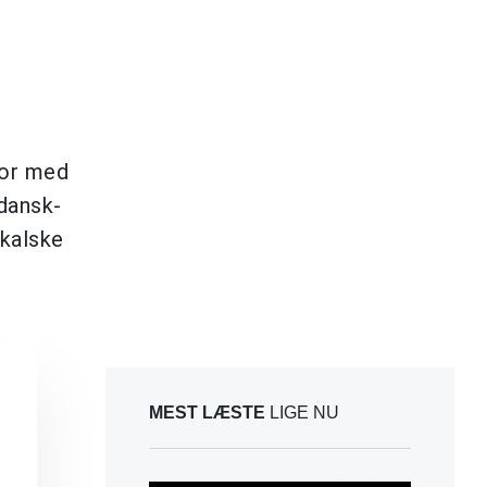
for med
dansk-
ikalske
MEST LÆSTE
LIGE NU