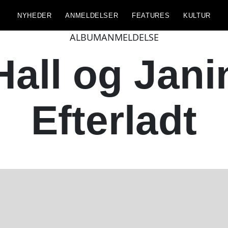
NYHEDER
ANMELDELSER
FEATURES
KULTUR
ALBUMANMELDELSE
Hall og Jani
Efterladt