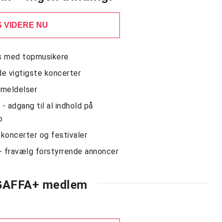
 VIDERE NU
ws med topmusikere
de vigtigste koncerter
nmeldelser
 adgang til al indhold på
o
l koncerter og festivaler
- fravælg forstyrrende annoncer
 GAFFA+ medlem