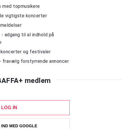
ws med topmusikere
de vigtigste koncerter
nmeldelser
 adgang til al indhold på
o
l koncerter og festivaler
- fravælg forstyrrende annoncer
 GAFFA+ medlem
LOG IN
 IND MED GOOGLE