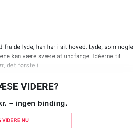
fra de lyde, han har i sit hoved. Lyde, som nogl
gene kan være svære at undfange. Idéerne til
rt
, det første i
LÆSE VIDERE?
kr. – ingen binding.
 VIDERE NU