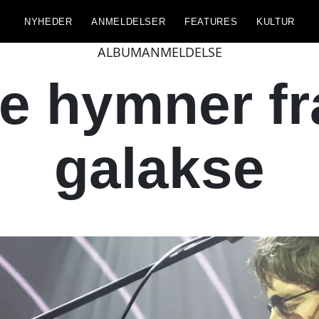
NYHEDER
ANMELDELSER
FEATURES
KULTUR
ALBUMANMELDELSE
le hymner fr
galakse