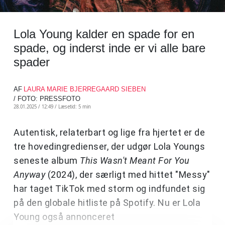
Lola Young kalder en spade for en
spade, og inderst inde er vi alle bare
spader
AF
LAURA MARIE BJERREGAARD SIEBEN
/ FOTO: PRESSFOTO
28.01.2025 / 12:49 /
Læsetid: 5 min
Autentisk, relaterbart og lige fra hjertet er de
tre hovedingredienser, der udgør Lola Youngs
seneste album
This Wasn't Meant For You
Anyway
(2024), der særligt med hittet "Messy"
har taget TikTok med storm og indfundet sig
på den globale hitliste på Spotify. Nu er Lola
Young også annonceret