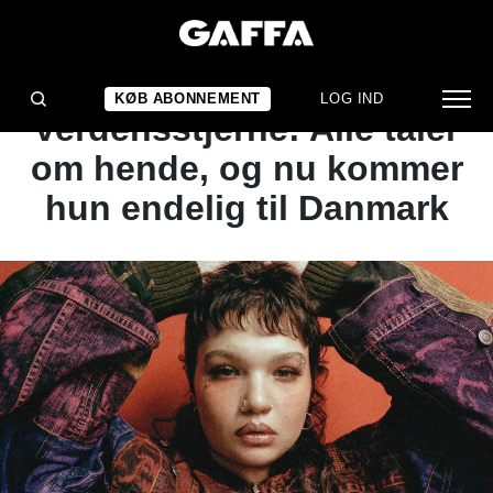
ARTIKEL
Fra talentkonkurrence til
KØB ABONNEMENT
LOG IND
verdensstjerne: Alle taler
om hende, og nu kommer
hun endelig til Danmark