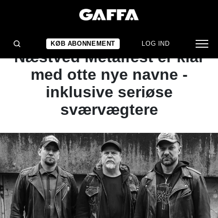
NYHED
TUNGE DRENGE:
KØB ABONNEMENT
LOG IND
Næstved Metalfest er klar
med otte nye navne -
inklusive seriøse
sværvægtere