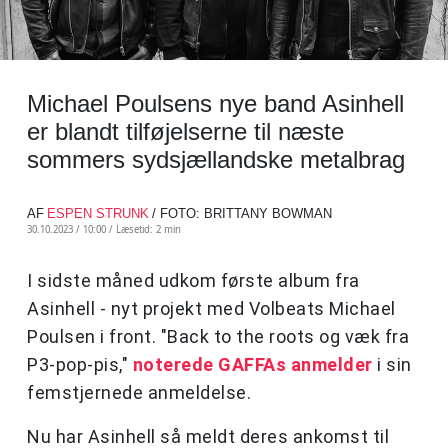
Michael Poulsens nye band Asinhell
er blandt tilføjelserne til næste
sommers sydsjællandske metalbrag
AF
ESPEN STRUNK
/ FOTO: BRITTANY BOWMAN
30.10.2023 / 10:00 /
Læsetid: 2 min
I sidste måned udkom første album fra
Asinhell - nyt projekt med Volbeats Michael
Poulsen i front. "Back to the roots og væk fra
P3-pop-pis,"
noterede GAFFAs anmelder
i sin
femstjernede anmeldelse.
Nu har Asinhell så meldt deres ankomst til