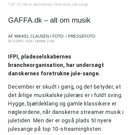
TOP 10: Her er danskernes foretrukne jule-sange
GAFFA.dk – alt om musik
AF MIKKEL CLAUSEN / FOTO: / PRESSEFOTO
02.12.2019 / 13:20 /
Læsetid: 2 min
IFPI, pladeselskabernes
brancheorganisation, har undersøgt
danskernes foretrukne jule-sange.
December er skudt i gang, og det betyder, at
det årlige musikalske juleræs er i fuldt sving.
Hygge, bjældeklang og gamle klassikere er
nøgleordene, når danskerne streamer musik i
juletiden. Men der er også plads til nyere
julesange på top 10-streaminglisten.