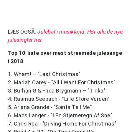
LÆS OGSÅ:
Julebal i musikland: Hør alle de nye
julesingler her
Top 10-liste over mest streamede julesange
i 2018
1. Wham! – "Last Christmas"
2. Mariah Carey - "All I Want For Christmas"
3. Burhan G & Frida Brygmann – "Tinka"
4. Rasmus Seebach - "Lille Store Verden"
5. Ariana Grande - "Santa Tell Me"
6. Mads Langer - "I En Stjerneregn Af Sne"
7. Chris Rea - "Driving Home For Christmas"
8. Band Aid 20 - "Do They Know It's