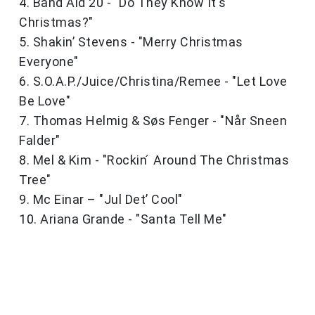
4. Band Aid 20 - "Do They Know It's
Christmas?"
5. Shakin’ Stevens - "Merry Christmas
Everyone"
6. S.O.A.P./Juice/Christina/Remee - "Let Love
Be Love"
7. Thomas Helmig & Søs Fenger - "Når Sneen
Falder"
8. Mel & Kim - "Rockin ́ Around The Christmas
Tree"
9. Mc Einar – "Jul Det’ Cool"
10. Ariana Grande - "Santa Tell Me"