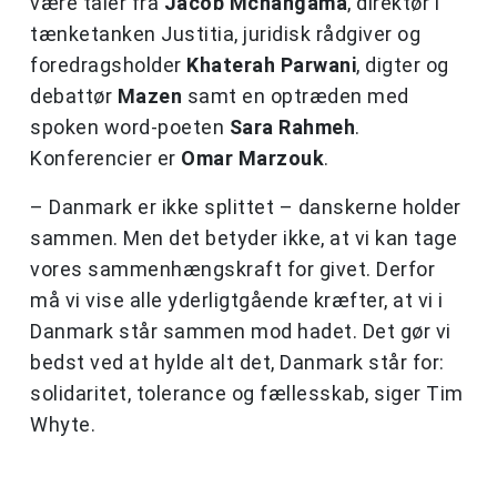
være taler fra
Jacob Mchangama
, direktør i
tænketanken Justitia, juridisk rådgiver og
foredragsholder
Khaterah Parwani
, digter og
debattør
Mazen
samt en optræden med
spoken word-poeten
Sara Rahmeh
.
Konferencier er
Omar Marzouk
.
– Danmark er ikke splittet – danskerne holder
sammen. Men det betyder ikke, at vi kan tage
vores sammenhængskraft for givet. Derfor
må vi vise alle yderligtgående kræfter, at vi i
Danmark står sammen mod hadet. Det gør vi
bedst ved at hylde alt det, Danmark står for:
solidaritet, tolerance og fællesskab, siger Tim
Whyte.