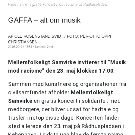
Flere navne til gratis koncert mod racisme på Rådhuspladsen
GAFFA – alt om musik
AF OLE ROSENSTAND SVIDT / FOTO: PER-OTTO OPPI
CHRISTIANSEN
20.05.2019 / 13:54 /
Læsetid: 2 min
Mellemfolkeligt Samvirke inviterer til “Musik
mod racisme” den 23. maj klokken 17.00.
Sammen med kunstnere og organisationer fra
civilsamfundet afholder
Mellemfolkeligt
Samvirke
en gratis koncert i solidaritet med
medborgere, der bliver udsat for hadtale og
trusler i netop disse dage. Koncerten finder
sted allerede den 23. maj på Rådhuspladsen i
København. I sidste uge blev de første navne