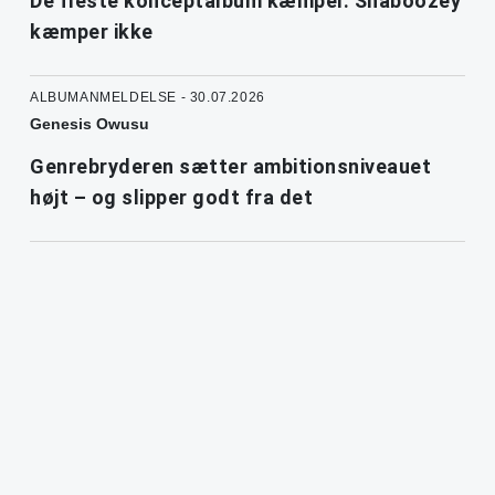
De fleste konceptalbum kæmper. Shaboozey
kæmper ikke
ALBUMANMELDELSE - 30.07.2026
Genesis Owusu
Genrebryderen sætter ambitionsniveauet
højt – og slipper godt fra det