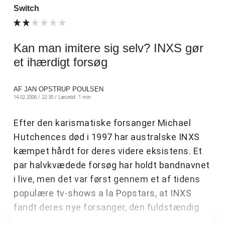
Switch
Kan man imitere sig selv? INXS gør
et ihærdigt forsøg
AF JAN OPSTRUP POULSEN
14.02.2006 / 22:30 /
Læsetid: 1 min
Efter den karismatiske forsanger Michael
Hutchences død i 1997 har australske INXS
kæmpet hårdt for deres videre eksistens. Et
par halvkvædede forsøg har holdt bandnavnet
i live, men det var først gennem et af tidens
populære tv-shows a la Popstars, at INXS
fandt deres nye forsanger, den fuldstændig