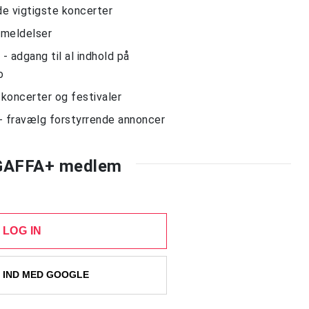
de vigtigste koncerter
nmeldelser
 adgang til al indhold på
o
l koncerter og festivaler
- fravælg forstyrrende annoncer
 GAFFA+ medlem
LOG IN
 IND MED GOOGLE