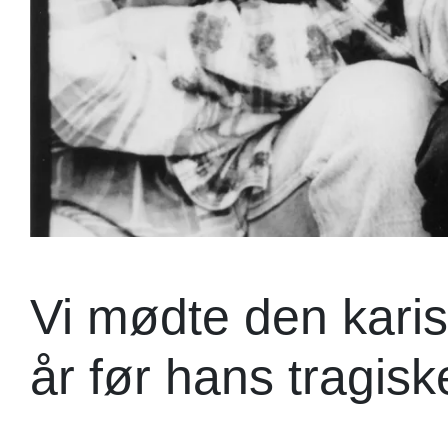
Vi mødte den kari
år før hans tragis