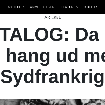
NYHEDER
ANMELDELSER
FEATURES
KULTUR
ARTIKEL
ALOG: Da 
 hang ud m
Sydfrankrig