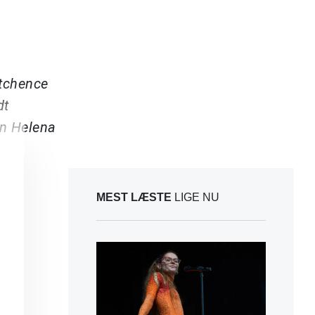
utchence
dt
en Helena
MEST LÆSTE
LIGE NU