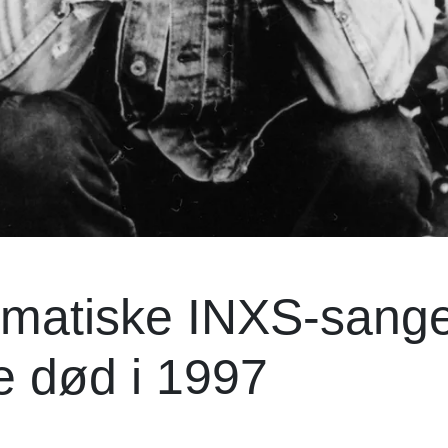
smatiske INXS-sange
ke død i 1997