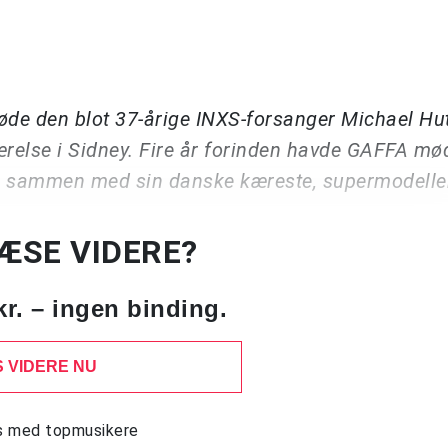
 døde den blot 37-årige INXS-forsanger Michael H
relse i Sidney. Fire år forinden havde GAFFA mø
sig sammen med sin danske kæreste, supermodell
LÆSE VIDERE?
kr. – ingen binding.
 VIDERE NU
ws med topmusikere