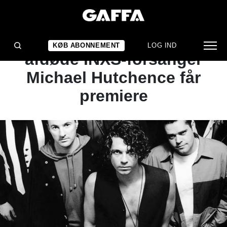
NYHED
Ny dokumentar om den
KØB ABONNEMENT
LOG IND
afdøde INXS-forsanger
Michael Hutchence får
premiere