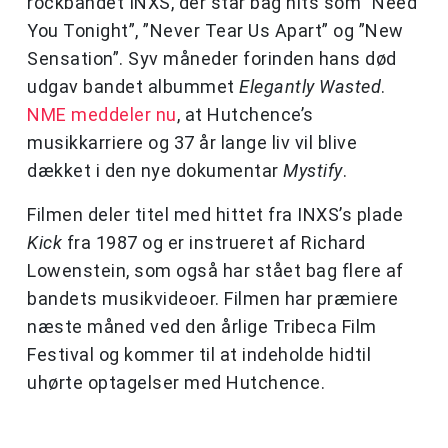
rockbandet INXS, der står bag hits som ”Need
You Tonight”, ”Never Tear Us Apart” og ”New
Sensation”. Syv måneder forinden hans død
udgav bandet albummet
Elegantly Wasted
.
NME meddeler nu
, at Hutchence’s
musikkarriere og 37 år lange liv vil blive
dækket i den nye dokumentar
Mystify
.
Filmen deler titel med hittet fra INXS’s plade
Kick
fra 1987 og er instrueret af Richard
Lowenstein, som også har stået bag flere af
bandets musikvideoer. Filmen har præmiere
næste måned ved den årlige Tribeca Film
Festival og kommer til at indeholde hidtil
uhørte optagelser med Hutchence.