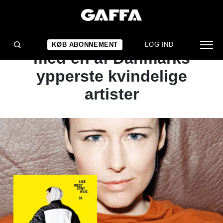
ALBUMANMELDELSE
På en forunderlig rejse
KØB ABONNEMENT
LOG IND
med en af Danmarks
ypperste kvindelige
artister