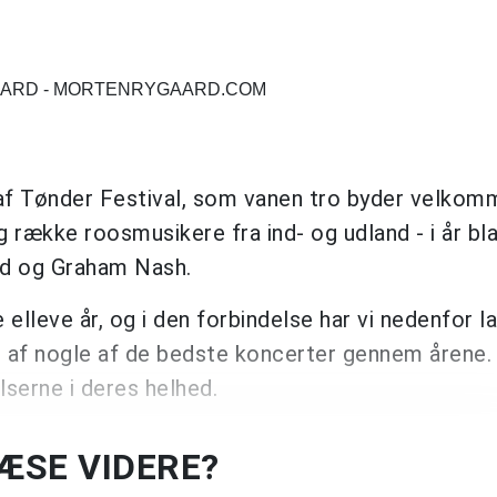
AARD - MORTENRYGAARD.COM
e af Tønder Festival, som vanen tro byder velko
række roosmusikere fra ind- og udland - i år bl
uld og Graham Nash.
lleve år, og i den forbindelse har vi nedenfor l
r af nogle af de bedste koncerter gennem årene.
lserne i deres helhed.
LÆSE VIDERE?