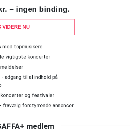
kr. – ingen binding.
 VIDERE NU
ws med topmusikere
de vigtigste koncerter
nmeldelser
 adgang til al indhold på
o
l koncerter og festivaler
- fravælg forstyrrende annoncer
 GAFFA+ medlem