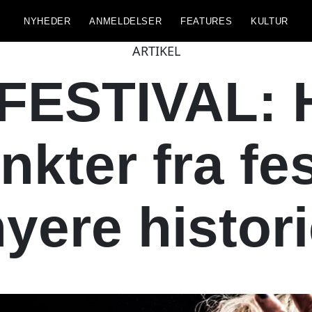
NYHEDER
ANMELDELSER
FEATURES
KULTUR
ARTIKEL
ESTIVAL: He
kter fra fe
yere histor