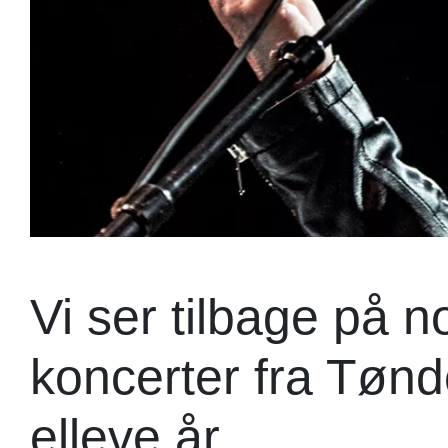
Vi ser tilbage på n
koncerter fra Tønd
elleve år