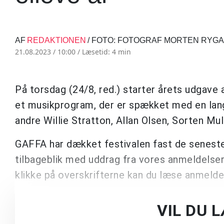
AF
REDAKTIONEN
/ FOTO: FOTOGRAF MORTEN RYG
21.08.2023 / 10:00 /
Læsetid: 4 min
På torsdag (24/8, red.) starter årets udgav
et musikprogram, der er spækket med en lang 
andre Willie Stratton, Allan Olsen, Sorten M
GAFFA har dækket festivalen fast de seneste e
tilbageblik med uddrag fra vores anmeldelse
klikke på overskrifterne kan du læse anmelde
VIL DU 