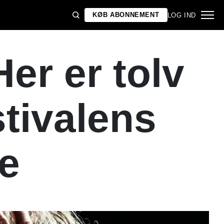
KØB ABONNEMENT
LOG IND
r er tolv
stivalens
ie