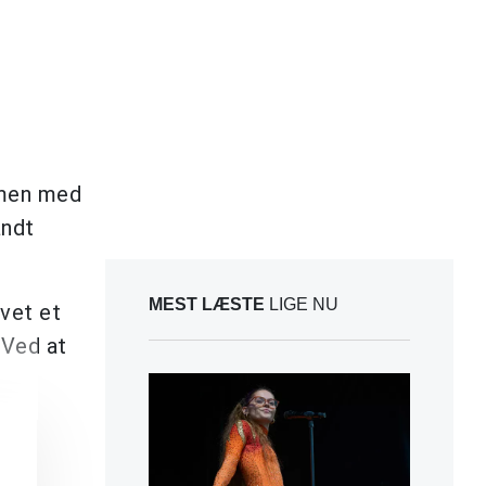
mmen med
andt
MEST LÆSTE
LIGE NU
avet et
 Ved at