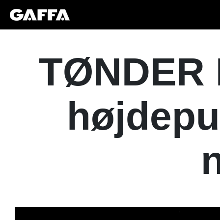
TØNDER F
højdepun
n