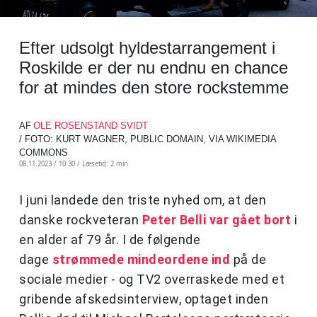
Efter udsolgt hyldestarrangement i
Roskilde er der nu endnu en chance
for at mindes den store rockstemme
AF
OLE ROSENSTAND SVIDT
/ FOTO: KURT WAGNER, PUBLIC DOMAIN, VIA WIKIMEDIA
COMMONS
08.11.2023 / 10:30 /
Læsetid: 2 min
I juni landede den triste nyhed om, at den
danske rockveteran
Peter Belli var gået bort
i
en alder af 79 år. I de følgende
dage
strømmede mindeordene ind
på de
sociale medier - og TV2 overraskede med et
gribende afskedsinterview, optaget inden