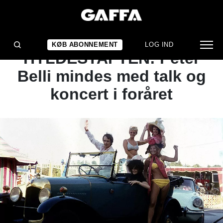
NYHED
EFTER UDSOLGT
KØB ABONNEMENT
LOG IND
HYLDESTAFTEN: Peter
Belli mindes med talk og
koncert i foråret