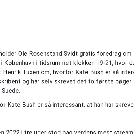
, holder Ole Rosenstand Svidt gratis foredrag om
i København i tidsrummet klokken 19-21, hvor d
 Henrik Tuxen om, hvorfor Kate Bush er så inter
kribent og har selv skrevet det to første bøger
 Suede.
r Kate Bush er så interessant, at han har skreve
en 2022 i tre uger stod bag verdens mest strea