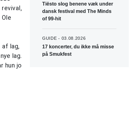
Tiësto slog benene væk under
revival,
dansk festival med The Minds
r Ole
of 99-hit
GUIDE - 03.08.2026
af lag,
17 koncerter, du ikke må misse
på Smukfest
nye lag.
r hun jo