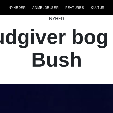
NYHEDER
ANMELDELSER
FEATURES
KULTUR
NYHED
dgiver bog
Bush