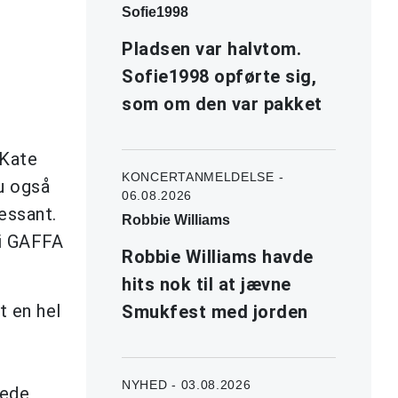
Sofie1998
Pladsen var halvtom.
Sofie1998 opførte sig,
som om den var pakket
 Kate
KONCERTANMELDELSE -
u også
06.08.2026
essant.
Robbie Williams
 i GAFFA
Robbie Williams havde
hits nok til at jævne
t en hel
Smukfest med jorden
NYHED - 03.08.2026
mede