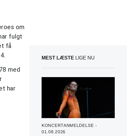
Heroes om
ar fulgt
t få
4.
MEST LÆSTE
LIGE NU
978 med
r
et har
KONCERTANMELDELSE -
01.08.2026