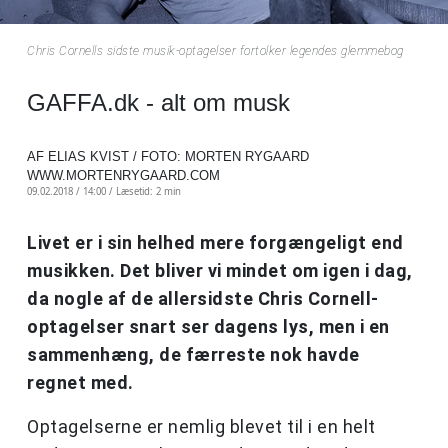
Chris Cornells sidste musik-optagelser fortolker legendes glemmebog
GAFFA.dk - alt om musk
AF ELIAS KVIST / FOTO: MORTEN RYGAARD
WWW.MORTENRYGAARD.COM
09.02.2018 / 14:00 /
Læsetid: 2 min
Livet er i sin helhed mere forgængeligt end
musikken. Det bliver vi mindet om igen i dag,
da nogle af de allersidste Chris Cornell-
optagelser snart ser dagens lys, men i en
sammenhæng, de færreste nok havde
regnet med.
Optagelserne er nemlig blevet til i en helt