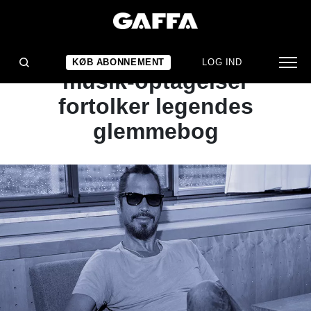
NYHED
Chris Cornells sidste
KØB ABONNEMENT
LOG IND
musik-optagelser
fortolker legendes
glemmebog