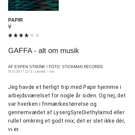
PAPIR
V
GAFFA - alt om musik
AF ESPEN STRUNK / FOTO: STICKMAN RECORDS
05.10.2017 / 22:13 /
Læsetid: 1 min
Jeg havde et herligt trip med Papir hjemme i
arbejdsværelset for nogle år siden. Og nej, det
var hverken i frimærkestørrelse og
gennemvædet af LysergSyreDiethylamid eller
rullet omkring et godt mix; det er slet ikke dér,
vi er.