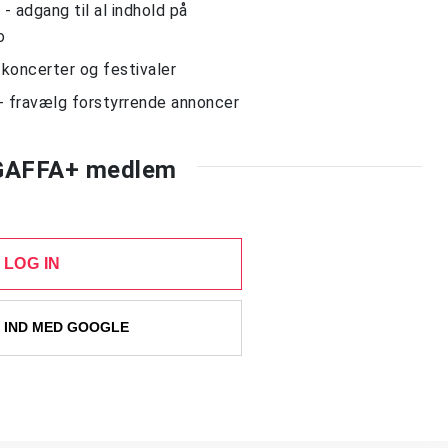
 adgang til al indhold på
o
l koncerter og festivaler
- fravælg forstyrrende annoncer
 GAFFA+ medlem
LOG IN
 IND MED GOOGLE