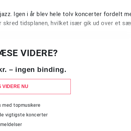
azz. Igen i år blev hele tolv koncerter fordelt m
 skred tidsplanen, hvilket især gik ud over et s
LÆSE VIDERE?
kr. – ingen binding.
 VIDERE NU
ws med topmusikere
de vigtigste koncerter
nmeldelser