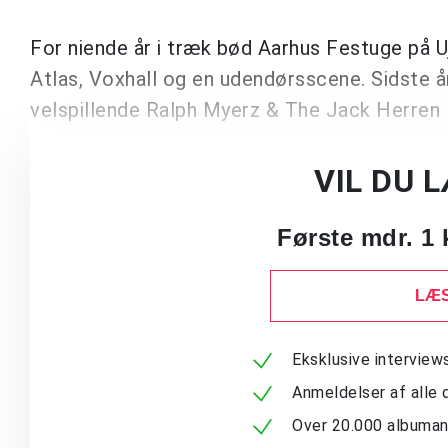
For niende år i træk bød Aarhus Festuge på Uj
Atlas, Voxhall og en udendørsscene. Sidste år
velspillende Ralph Myerz & The Jack Herren
VIL DU 
Første mdr. 1 
LÆS
Eksklusive intervie
Anmeldelser af alle 
Over 20.000 albuma