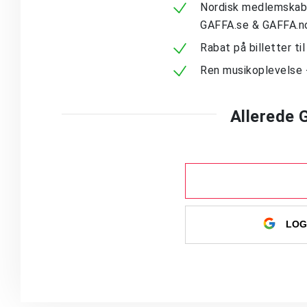
Nordisk medlemskab -
GAFFA.se & GAFFA.n
Rabat på billetter ti
Ren musikoplevelse 
Allerede
LOG