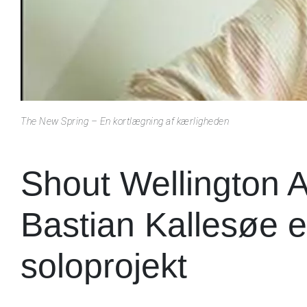
The New Spring – En kortlægning af kærligheden
Shout Wellington 
Bastian Kallesøe e
soloprojekt