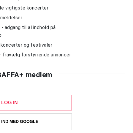
de vigtigste koncerter
nmeldelser
 adgang til al indhold på
o
l koncerter og festivaler
- fravælg forstyrrende annoncer
 GAFFA+ medlem
LOG IN
 IND MED GOOGLE