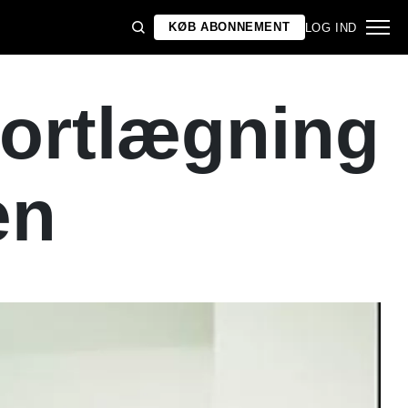
KØB ABONNEMENT
LOG IND
kortlægning
en