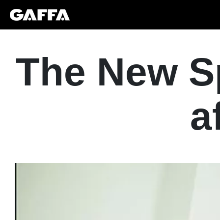
The New Sp
a