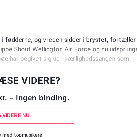
i fødderne, og vreden sidder i brystet, fortæller
ruppe Shout Wellington Air Force og nu udsprunget
søe har begivet sig ud i kærlighedssangen som
LÆSE VIDERE?
kr. – ingen binding.
 VIDERE NU
ws med topmusikere