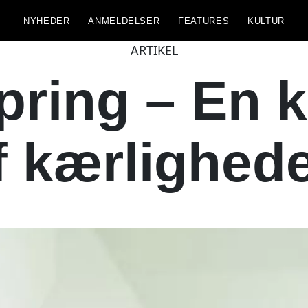
NYHEDER
ANMELDELSER
FEATURES
KULTUR
ARTIKEL
ring – En 
f kærlighed