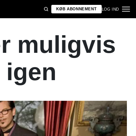
KØB ABONNEMENT
LOG IND
r muligvis
e igen