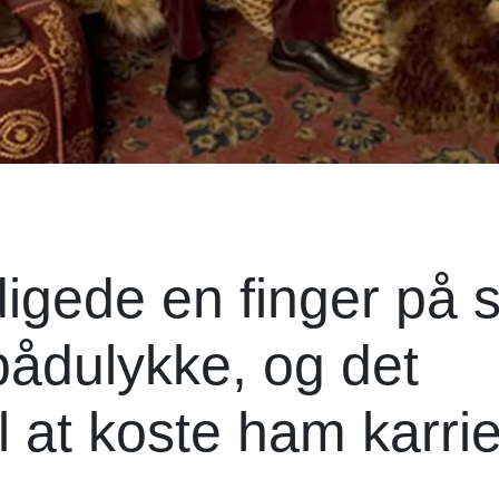
igede en finger på s
bådulykke, og det
l at koste ham karri