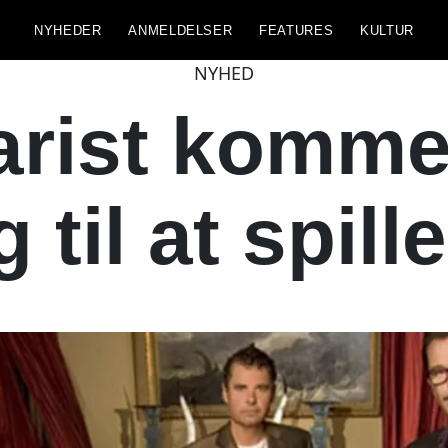
NYHEDER
ANMELDELSER
FEATURES
KULTUR
NYHED
arist komme
g til at spill