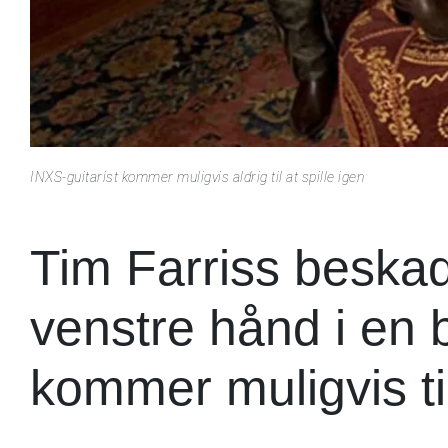
INXS-guitarist kommer muligvis aldrig til at spille igen
Tim Farriss beskad
venstre hånd i en 
kommer muligvis ti