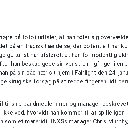
øjre på foto) udtaler, at han føler sig overvæld
ndet på en tragisk hændelse, der potentielt har k
e guitarist har afsløret, at han formodentlig aldr
efter han beskadigede sin venstre ringfinger i en 
an på sin båd nær sit hjem i Fairlight den 24. janu
llige kirugiske forsøg på at redde fingeren lidt p
mail til sine bandmedlemmer og manager beskreve
ikke ved, hvorvidt han kommer til at spille igen. 
en som et mareridt. INXSs manager Chris Murphy