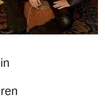
in
eren