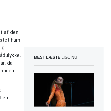
et af den
ostet ham
ig
bådulykke.
MEST LÆSTE
LIGE NU
ar, da
ermanent
t
I en
,