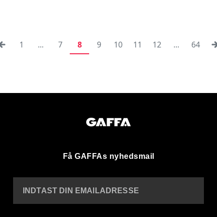
1
...
7
8
9
10
11
12
...
64
Få GAFFAs nyhedsmail
INDTAST DIN EMAILADRESSE