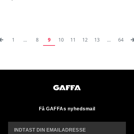
1
...
8
9
10
11
12
13
...
64
Få GAFFAs nyhedsmail
INDTAST DIN EMAILADRESSE