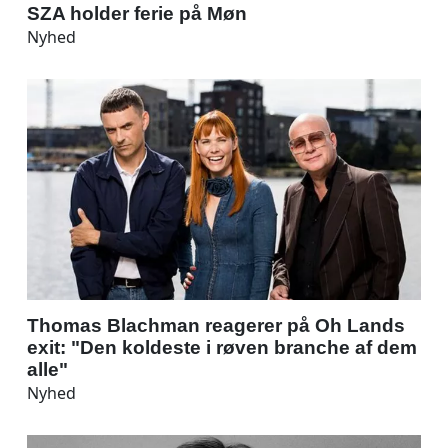
SZA holder ferie på Møn
Nyhed
Thomas Blachman reagerer på Oh Lands
exit: "Den koldeste i røven branche af dem
alle"
Nyhed