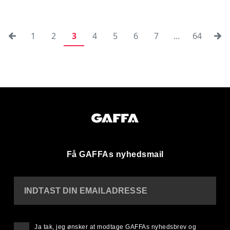
1
2
3
4
5
6
7
...
64
Få GAFFAs nyhedsmail
INDTAST DIN EMAILADRESSE
Ja tak, jeg ønsker at modtage GAFFAs nyhedsbrev og