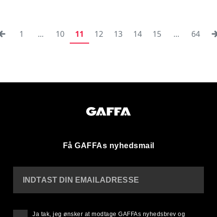
1
...
10
11
12
13
14
15
...
64
Få GAFFAs nyhedsmail
INDTAST DIN EMAILADRESSE
Ja tak, jeg ønsker at modtage GAFFAs nyhedsbrev og